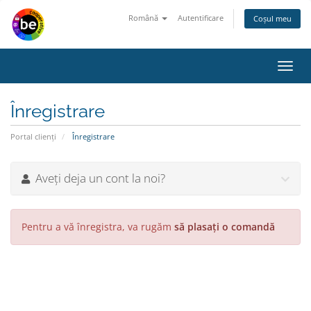
Română
Autentificare
Coșul meu
Navi
Toggl
Înregistrare
Portal clienți
Înregistrare
Aveți deja un cont la noi?
Pentru a vă înregistra, va rugăm
să plasați o comandă