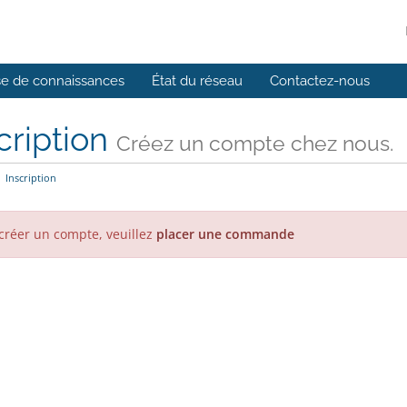
e de connaissances
État du réseau
Contactez-nous
cription
Créez un compte chez nous.
Inscription
créer un compte, veuillez
placer une commande