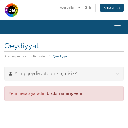
Azerbaijani
Giriş
Səbətə bax
Naviq
keçid
Qeydiyyat
Azerbaijan Hosting Provider
Qeydiyyat
Artıq qeydiyyatdan keçmisiz?
Yeni hesab yaradın
bizdən sifariş verin