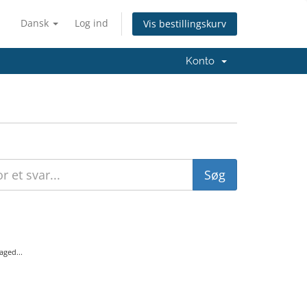
Dansk
Log ind
Vis bestillingskurv
Konto
aged...