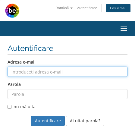
Română
Autentificare
Coșul meu
Navi
Toggl
Autentificare
Adresa e-mail
Parola
nu mă uita
Ai uitat parola?