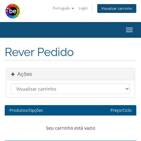
Português
Login
Visualizar carrinho
Alter
nave
Rever Pedido
Ações
Produtos/Opções
Preço/Ciclo
Seu carrinho está vazio